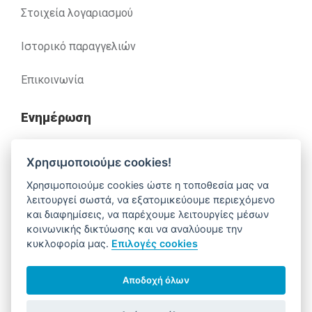
Στοιχεία λογαριασμού
Ιστορικό παραγγελιών
Επικοινωνία
Ενημέρωση
Ανακλήσεις
Χρησιμοποιούμε cookies!
Χρησιμοποιούμε cookies ώστε η τοποθεσία μας να
Βοήθεια
λειτουργεί σωστά, να εξατομικεύουμε περιεχόμενο
και διαφημίσεις, να παρέχουμε λειτουργίες μέσων
κοινωνικής δικτύωσης και να αναλύουμε την
κυκλοφορία μας.
Επιλογές cookies
Έχετε απορίες. Χρειάζεστε βοήθεια;
210 52 14 037
support@alfa-pharm.gr
Αποδοχή όλων