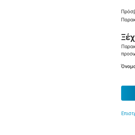
Πρόσβ
Παρα
Ξέχ
Παρακ
προσω
Όνομα
Επιστ