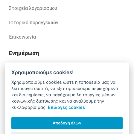
Στοιχεία λογαριασμού
Ιστορικό παραγγελιών
Επικοινωνία
Ενημέρωση
Ανακλήσεις
Χρησιμοποιούμε cookies!
Χρησιμοποιούμε cookies ώστε η τοποθεσία μας να
Βοήθεια
λειτουργεί σωστά, να εξατομικεύουμε περιεχόμενο
και διαφημίσεις, να παρέχουμε λειτουργίες μέσων
κοινωνικής δικτύωσης και να αναλύουμε την
κυκλοφορία μας.
Επιλογές cookies
Έχετε απορίες. Χρειάζεστε βοήθεια;
210 52 14 037
support@alfa-pharm.gr
Αποδοχή όλων