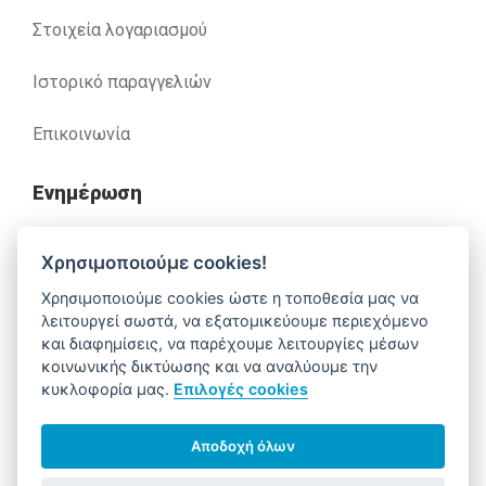
Στοιχεία λογαριασμού
Ιστορικό παραγγελιών
Επικοινωνία
Ενημέρωση
Ανακλήσεις
Χρησιμοποιούμε cookies!
Χρησιμοποιούμε cookies ώστε η τοποθεσία μας να
Βοήθεια
λειτουργεί σωστά, να εξατομικεύουμε περιεχόμενο
και διαφημίσεις, να παρέχουμε λειτουργίες μέσων
κοινωνικής δικτύωσης και να αναλύουμε την
κυκλοφορία μας.
Επιλογές cookies
Έχετε απορίες. Χρειάζεστε βοήθεια;
210 52 14 037
support@alfa-pharm.gr
Αποδοχή όλων