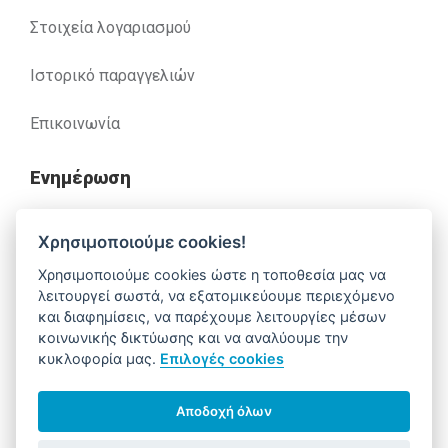
Στοιχεία λογαριασμού
Ιστορικό παραγγελιών
Επικοινωνία
Ενημέρωση
Ανακλήσεις
Χρησιμοποιούμε cookies!
Χρησιμοποιούμε cookies ώστε η τοποθεσία μας να
Βοήθεια
λειτουργεί σωστά, να εξατομικεύουμε περιεχόμενο
και διαφημίσεις, να παρέχουμε λειτουργίες μέσων
κοινωνικής δικτύωσης και να αναλύουμε την
κυκλοφορία μας.
Επιλογές cookies
Έχετε απορίες. Χρειάζεστε βοήθεια;
210 52 14 037
support@alfa-pharm.gr
Αποδοχή όλων