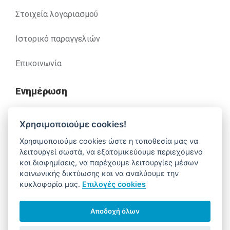
Στοιχεία λογαριασμού
Ιστορικό παραγγελιών
Επικοινωνία
Ενημέρωση
Ανακλήσεις
Χρησιμοποιούμε cookies!
Χρησιμοποιούμε cookies ώστε η τοποθεσία μας να
Βοήθεια
λειτουργεί σωστά, να εξατομικεύουμε περιεχόμενο
και διαφημίσεις, να παρέχουμε λειτουργίες μέσων
κοινωνικής δικτύωσης και να αναλύουμε την
κυκλοφορία μας.
Επιλογές cookies
Έχετε απορίες. Χρειάζεστε βοήθεια;
210 52 14 037
support@alfa-pharm.gr
Αποδοχή όλων