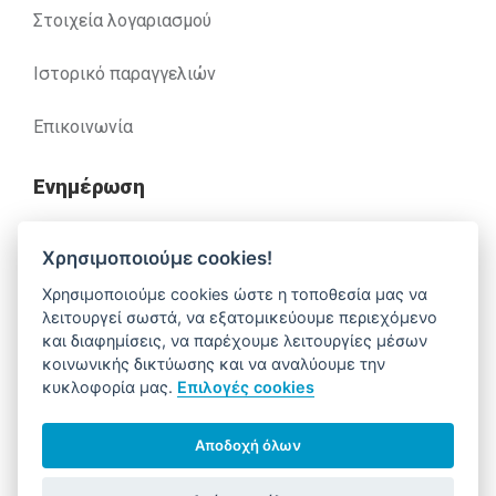
Στοιχεία λογαριασμού
Ιστορικό παραγγελιών
Επικοινωνία
Ενημέρωση
Ανακλήσεις
Χρησιμοποιούμε cookies!
Χρησιμοποιούμε cookies ώστε η τοποθεσία μας να
Βοήθεια
λειτουργεί σωστά, να εξατομικεύουμε περιεχόμενο
και διαφημίσεις, να παρέχουμε λειτουργίες μέσων
κοινωνικής δικτύωσης και να αναλύουμε την
κυκλοφορία μας.
Επιλογές cookies
Έχετε απορίες. Χρειάζεστε βοήθεια;
210 52 14 037
support@alfa-pharm.gr
Αποδοχή όλων