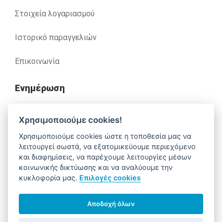
Στοιχεία λογαριασμού
Ιστορικό παραγγελιών
Επικοινωνία
Ενημέρωση
Ανακλήσεις
Χρησιμοποιούμε cookies!
Χρησιμοποιούμε cookies ώστε η τοποθεσία μας να
Βοήθεια
λειτουργεί σωστά, να εξατομικεύουμε περιεχόμενο
και διαφημίσεις, να παρέχουμε λειτουργίες μέσων
κοινωνικής δικτύωσης και να αναλύουμε την
κυκλοφορία μας.
Επιλογές cookies
Έχετε απορίες. Χρειάζεστε βοήθεια;
210 52 14 037
support@alfa-pharm.gr
Αποδοχή όλων