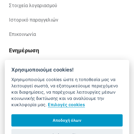
Στοιχεία λογαριασμού
Ιστορικό παραγγελιών
Επικοινωνία
Ενημέρωση
Ανακλήσεις
Χρησιμοποιούμε cookies!
Χρησιμοποιούμε cookies ώστε η τοποθεσία μας να
Βοήθεια
λειτουργεί σωστά, να εξατομικεύουμε περιεχόμενο
και διαφημίσεις, να παρέχουμε λειτουργίες μέσων
κοινωνικής δικτύωσης και να αναλύουμε την
κυκλοφορία μας.
Επιλογές cookies
Έχετε απορίες. Χρειάζεστε βοήθεια;
210 52 14 037
support@alfa-pharm.gr
Αποδοχή όλων