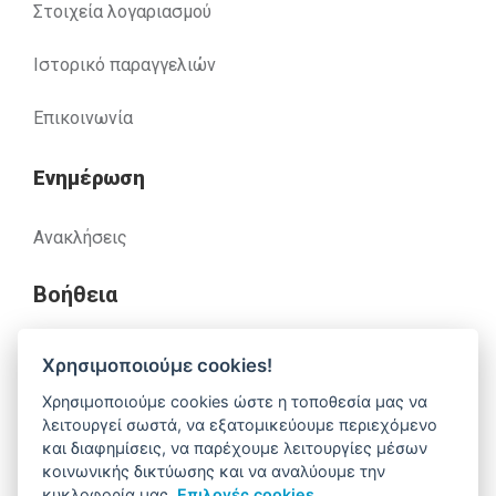
Στοιχεία λογαριασμού
Ιστορικό παραγγελιών
Επικοινωνία
Ενημέρωση
Ανακλήσεις
Βοήθεια
Χρησιμοποιούμε cookies!
Έχετε απορίες. Χρειάζεστε βοήθεια;
Χρησιμοποιούμε cookies ώστε η τοποθεσία μας να
λειτουργεί σωστά, να εξατομικεύουμε περιεχόμενο
210 52 14 037
support@alfa-pharm.gr
και διαφημίσεις, να παρέχουμε λειτουργίες μέσων
κοινωνικής δικτύωσης και να αναλύουμε την
κυκλοφορία μας.
Επιλογές cookies