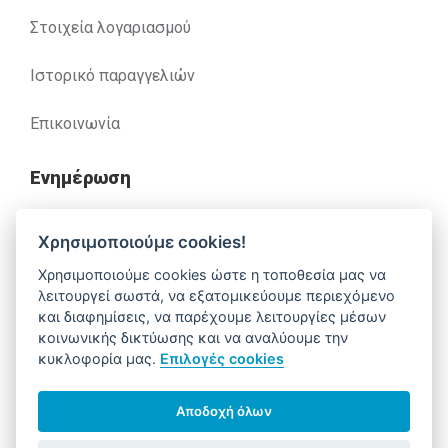
Στοιχεία λογαριασμού
Ιστορικό παραγγελιών
Επικοινωνία
Ενημέρωση
Ανακλήσεις
Χρησιμοποιούμε cookies!
Χρησιμοποιούμε cookies ώστε η τοποθεσία μας να
Βοήθεια
λειτουργεί σωστά, να εξατομικεύουμε περιεχόμενο
και διαφημίσεις, να παρέχουμε λειτουργίες μέσων
κοινωνικής δικτύωσης και να αναλύουμε την
κυκλοφορία μας.
Επιλογές cookies
Έχετε απορίες. Χρειάζεστε βοήθεια;
210 52 14 037
support@alfa-pharm.gr
Αποδοχή όλων