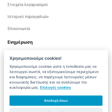
Στοιχεία λογαριασμού
Ιστορικό παραγγελιών
Επικοινωνία
Ενημέρωση
Ανακλήσεις
Χρησιμοποιούμε cookies!
Χρησιμοποιούμε cookies ώστε η τοποθεσία μας να
Βοήθεια
λειτουργεί σωστά, να εξατομικεύουμε περιεχόμενο
και διαφημίσεις, να παρέχουμε λειτουργίες μέσων
κοινωνικής δικτύωσης και να αναλύουμε την
κυκλοφορία μας.
Επιλογές cookies
Έχετε απορίες. Χρειάζεστε βοήθεια;
210 52 14 037
support@alfa-pharm.gr
Αποδοχή όλων