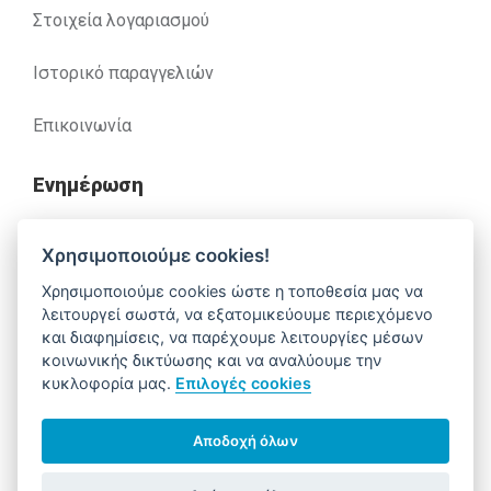
Στοιχεία λογαριασμού
Ιστορικό παραγγελιών
Επικοινωνία
Ενημέρωση
Ανακλήσεις
Χρησιμοποιούμε cookies!
Χρησιμοποιούμε cookies ώστε η τοποθεσία μας να
Βοήθεια
λειτουργεί σωστά, να εξατομικεύουμε περιεχόμενο
και διαφημίσεις, να παρέχουμε λειτουργίες μέσων
κοινωνικής δικτύωσης και να αναλύουμε την
κυκλοφορία μας.
Επιλογές cookies
Έχετε απορίες. Χρειάζεστε βοήθεια;
210 52 14 037
support@alfa-pharm.gr
Αποδοχή όλων