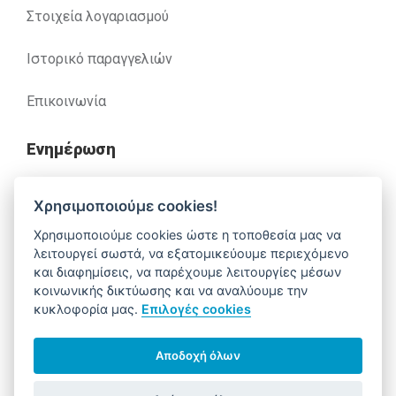
Στοιχεία λογαριασμού
Ιστορικό παραγγελιών
Επικοινωνία
Ενημέρωση
Ανακλήσεις
Χρησιμοποιούμε cookies!
Χρησιμοποιούμε cookies ώστε η τοποθεσία μας να
Βοήθεια
λειτουργεί σωστά, να εξατομικεύουμε περιεχόμενο
και διαφημίσεις, να παρέχουμε λειτουργίες μέσων
κοινωνικής δικτύωσης και να αναλύουμε την
κυκλοφορία μας.
Επιλογές cookies
Έχετε απορίες. Χρειάζεστε βοήθεια;
210 52 14 037
support@alfa-pharm.gr
Αποδοχή όλων