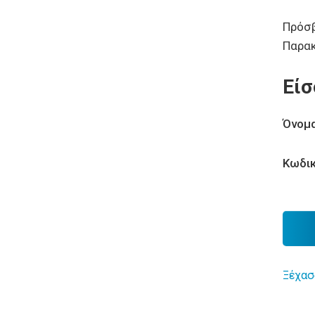
Πρόσβ
Παρα
Είσ
Όνομα
Κωδικ
Ξέχασ