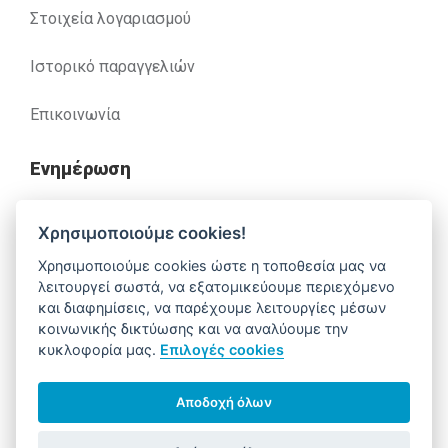
Στοιχεία λογαριασμού
Ιστορικό παραγγελιών
Επικοινωνία
Ενημέρωση
Ανακλήσεις
Χρησιμοποιούμε cookies!
Χρησιμοποιούμε cookies ώστε η τοποθεσία μας να
Βοήθεια
λειτουργεί σωστά, να εξατομικεύουμε περιεχόμενο
και διαφημίσεις, να παρέχουμε λειτουργίες μέσων
κοινωνικής δικτύωσης και να αναλύουμε την
κυκλοφορία μας.
Επιλογές cookies
Έχετε απορίες. Χρειάζεστε βοήθεια;
210 52 14 037
support@alfa-pharm.gr
Αποδοχή όλων