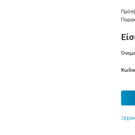
Πρόσβ
Παρα
Είσ
Όνομα
Κωδικ
Ξέχασ