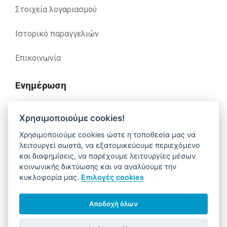
Στοιχεία λογαριασμού
Ιστορικό παραγγελιών
Επικοινωνία
Ενημέρωση
Ανακλήσεις
Χρησιμοποιούμε cookies!
Χρησιμοποιούμε cookies ώστε η τοποθεσία μας να
Βοήθεια
λειτουργεί σωστά, να εξατομικεύουμε περιεχόμενο
και διαφημίσεις, να παρέχουμε λειτουργίες μέσων
κοινωνικής δικτύωσης και να αναλύουμε την
κυκλοφορία μας.
Επιλογές cookies
Έχετε απορίες. Χρειάζεστε βοήθεια;
210 52 14 037
support@alfa-pharm.gr
Αποδοχή όλων