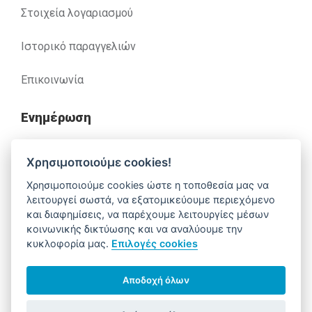
Στοιχεία λογαριασμού
Ιστορικό παραγγελιών
Επικοινωνία
Ενημέρωση
Ανακλήσεις
Χρησιμοποιούμε cookies!
Χρησιμοποιούμε cookies ώστε η τοποθεσία μας να
Βοήθεια
λειτουργεί σωστά, να εξατομικεύουμε περιεχόμενο
και διαφημίσεις, να παρέχουμε λειτουργίες μέσων
κοινωνικής δικτύωσης και να αναλύουμε την
κυκλοφορία μας.
Επιλογές cookies
Έχετε απορίες. Χρειάζεστε βοήθεια;
210 52 14 037
support@alfa-pharm.gr
Αποδοχή όλων