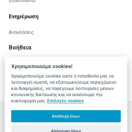
Επικοινωνία
Ενημέρωση
Ανακλήσεις
Βοήθεια
Χρησιμοποιούμε cookies!
Έχετε απορίες. Χρειάζεστε βοήθεια;
Χρησιμοποιούμε cookies ώστε η τοποθεσία μας να
λειτουργεί σωστά, να εξατομικεύουμε περιεχόμενο
210 52 14 037
support@alfa-pharm.gr
και διαφημίσεις, να παρέχουμε λειτουργίες μέσων
κοινωνικής δικτύωσης και να αναλύουμε την
κυκλοφορία μας.
Επιλογές cookies
Copyright © 2026 AlfaPharm Α.Ε.
Αποδοχή όλων
Sitemap
Όροι Χρήσης - Προσωπικά Δεδομένα
Ρυθμίσεις
Cookies
Απόρριψη όλων