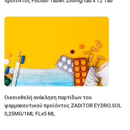
προϊόντος Fucidin Tablet 250mg/tab x 12 Tab
Oικειοθελή ανάκληση παρτίδων του
φαρμακευτικού προϊόντος ZADITOR EY.DRO.SOL
0,25MG/1ML FLx5 ML