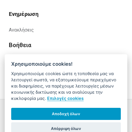
Ενημέρωση
Ανακλήσεις
Βοήθεια
Χρησιμοποιούμε cookies!
Έχετε απορίες. Χρειάζεστε βοήθεια;
Χρησιμοποιούμε cookies ώστε η τοποθεσία μας να
λειτουργεί σωστά, να εξατομικεύουμε περιεχόμενο
210 52 14 037
support@alfa-pharm.gr
και διαφημίσεις, να παρέχουμε λειτουργίες μέσων
κοινωνικής δικτύωσης και να αναλύουμε την
κυκλοφορία μας.
Επιλογές cookies
Copyright © 2026 AlfaPharm Α.Ε.
Αποδοχή όλων
Sitemap
Όροι Χρήσης - Προσωπικά Δεδομένα
Ρυθμίσεις
Cookies
Απόρριψη όλων